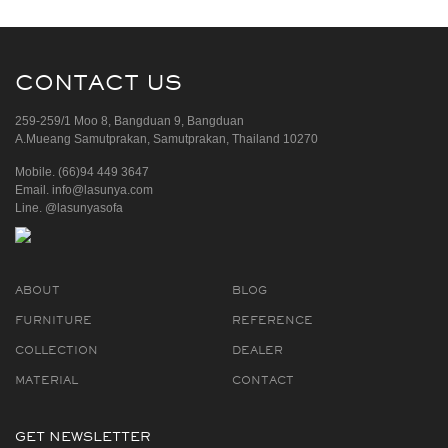
CONTACT US
259-259/1 Moo 8, Bangduan 9, Bangduan
A.Mueang Samutprakan, Samutprakan, Thailand 10270
Mobile.
(66)94 449 3647
Email.
info@lasunya.com
Line.
@lasunyasofa
ABOUT
BLOG
FURNITURE
REFERENCE
COLLECTION
DEALER
MATERIAL
CONTACT
GET NEWSLETTER