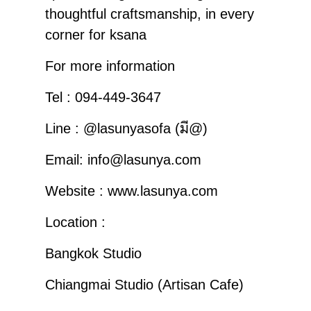
thoughtful craftsmanship, in every
corner for ksana⁣
⁣⁣⁣⁣⁣For more information⁣⁣⁣⁣⁣⁣⁣
Tel : 094-449-3647⁣⁣⁣⁣⁣⁣⁣
Line : @lasunyasofa (มี@)⁣⁣⁣⁣⁣⁣⁣
Email: info@lasunya.com⁣⁣⁣⁣⁣⁣⁣
Website : www.lasunya.com⁣⁣⁣⁣⁣⁣⁣
⁣⁣⁣⁣⁣⁣⁣Location : ⁣⁣⁣⁣⁣⁣⁣
Bangkok Studio⁣⁣⁣⁣⁣⁣⁣⁣⁣
Chiangmai Studio (Artisan Cafe)⁣⁣